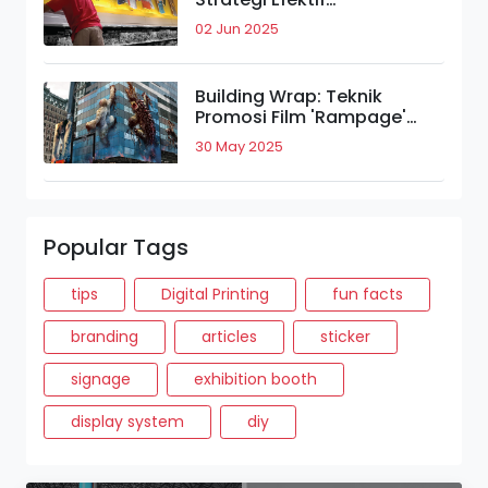
Meningkatkan Daya Tarik
02 Jun 2025
Merek.
Building Wrap: Teknik
Promosi Film 'Rampage'
yang Bikin Takjub.
30 May 2025
Popular Tags
tips
Digital Printing
fun facts
branding
articles
sticker
signage
exhibition booth
display system
diy