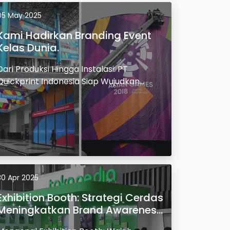
05 May 2025
Kami Hadirkan Branding Event
Kelas Dunia.
Dari Produksi Hingga Instalasi: PT
Quickprint Indonesia Siap Wujudkan
Event Branding Besar.
30 Apr 2025
Exhibition Booth: Strategi Cerdas
Meningkatkan Brand Awareness
di Event.