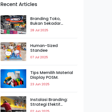
Recent Articles
Branding Toko,
Bukan Sekadar
Visual.
28 Jul 2025
Human-Sized
Standee
07 Jul 2025
Tips Memilih Material
Display POSM.
23 Jun 2025
Instalasi Branding:
Strategi Efektif
Meningkatkan Daya
02 Jun 2025