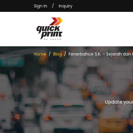
Sign In
/
Inquiry
Home
Blog
Fenerbahce S.K. – Sejarah dan
Update your 