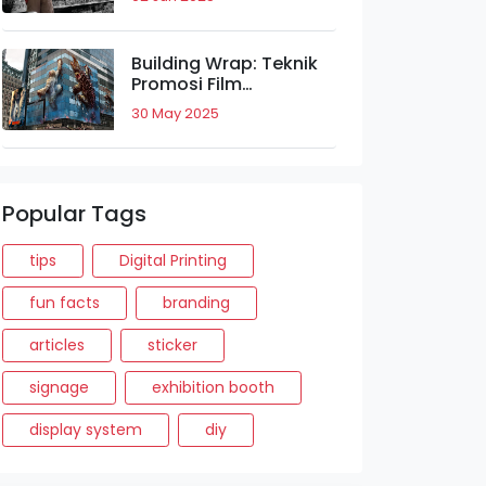
Tarik Merek.
Building Wrap: Teknik
Promosi Film
'Rampage' yang
30 May 2025
Bikin Takjub.
Popular Tags
tips
Digital Printing
fun facts
branding
articles
sticker
signage
exhibition booth
display system
diy