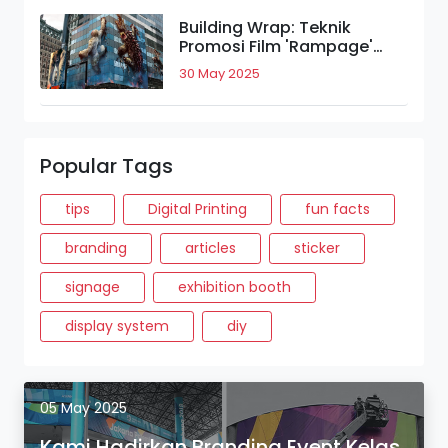
Building Wrap: Teknik
Promosi Film 'Rampage'
yang Bikin Takjub.
30 May 2025
Popular Tags
tips
Digital Printing
fun facts
branding
articles
sticker
signage
exhibition booth
display system
diy
05 May 2025
Kami Hadirkan Branding Event Kelas