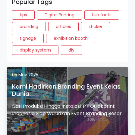
Popular Tags
tips
Digital Printing
fun facts
branding
articles
sticker
signage
exhibition booth
display system
diy
05 May 2025
Kami Hadirkan Branding Event Kelas
Dunia.
Dari Produksi Hingga Instalasi: PT Quickprint
Indonesia Siap Wujudkan Event Branding Besar.