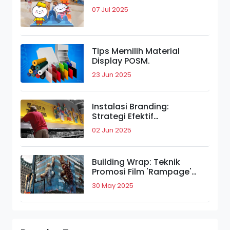
07 Jul 2025
Tips Memilih Material
Display POSM.
23 Jun 2025
Instalasi Branding:
Strategi Efektif
Meningkatkan Daya Tarik
02 Jun 2025
Merek.
Building Wrap: Teknik
Promosi Film 'Rampage'
yang Bikin Takjub.
30 May 2025