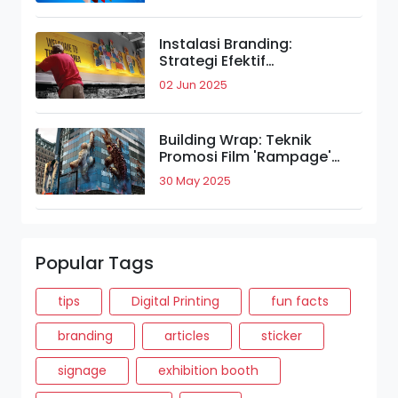
Instalasi Branding:
Strategi Efektif
Meningkatkan Daya Tarik
02 Jun 2025
Merek.
Building Wrap: Teknik
Promosi Film 'Rampage'
yang Bikin Takjub.
30 May 2025
Popular Tags
tips
Digital Printing
fun facts
branding
articles
sticker
signage
exhibition booth