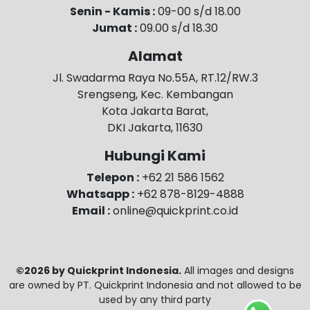
Senin - Kamis :
09-00 s/d 18.00
Jumat :
09.00 s/d 18.30
Alamat
Jl. Swadarma Raya No.55A, RT.12/RW.3
Srengseng, Kec. Kembangan
Kota Jakarta Barat,
DKI Jakarta, 11630
Hubungi Kami
Telepon :
+62 21 586 1562
Whatsapp :
+62 878-8129-4888
Email :
online@quickprint.co.id
©2026 by Quickprint Indonesia.
All images and designs
are owned by PT. Quickprint Indonesia and not allowed to be
used by any third party