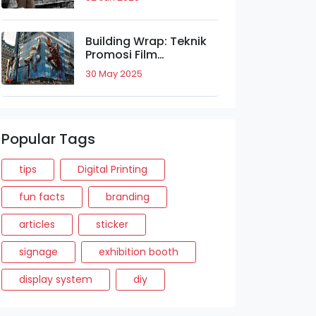
Tarik Merek.
Building Wrap: Teknik
Promosi Film
'Rampage' yang
30 May 2025
Bikin Takjub.
Popular Tags
tips
Digital Printing
fun facts
branding
articles
sticker
signage
exhibition booth
display system
diy