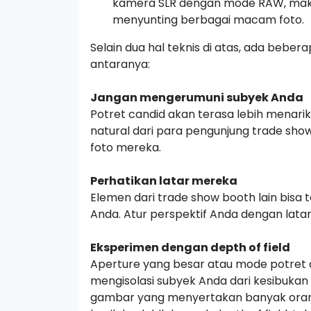
kamera
SLR
dengan mode
RAW,
mak
menyunting berbagai macam foto.
Selain dua hal teknis di atas, ada beber
antaranya:
Jangan mengerumuni subyek Anda
Potret
candid
akan terasa lebih menari
natural dari para pengunjung
trade sho
foto mereka.
Perhatikan latar mereka
Elemen dari
trade show booth
lain bisa
Anda. Atur perspektif Anda dengan latar
Eksperimen dengan
depth of field
Aperture
yang besar atau mode potret 
mengisolasi subyek Anda dari kesibukan 
gambar yang menyertakan banyak oran