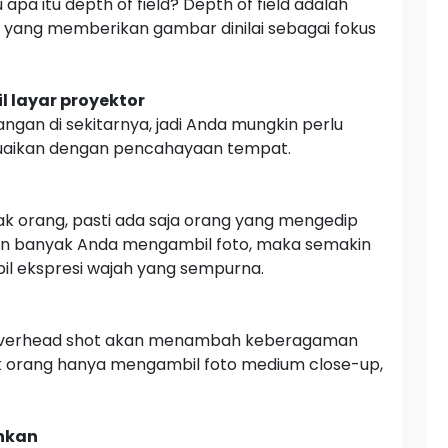
u apa itu
depth of field? Depth of field
adalah
h yang memberikan gambar dinilai sebagai fokus
 layar proyektor
angan di sekitarnya, jadi Anda mungkin perlu
aikan dengan pencahayaan tempat.
 orang, pasti ada saja orang yang mengedip
kin banyak Anda mengambil foto, maka semakin
l ekspresi wajah yang sempurna.
verhead shot
akan menambah keberagaman
ak orang hanya mengambil foto
medium close-up,
inkan