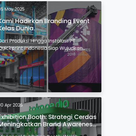
05 May 2025
Kami Hadirkan Branding Event
Kelas Dunia.
Dari Produksi Hingga Instalasi: PT
Quickprint Indonesia Siap Wujudkan
Event Branding Besar.
30 Apr 2025
Exhibition Booth: Strategi Cerdas
Meningkatkan Brand Awareness
di Event.