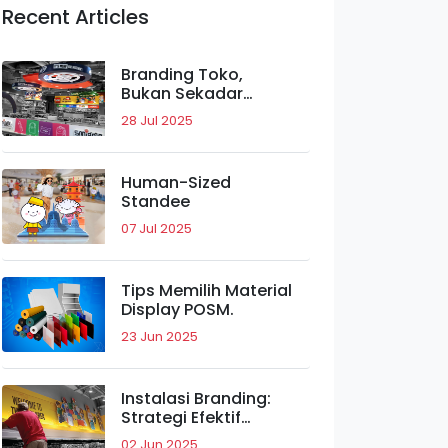
Recent Articles
Branding Toko,
Bukan Sekadar
Visual.
28 Jul 2025
Human-Sized
Standee
07 Jul 2025
Tips Memilih Material
Display POSM.
23 Jun 2025
Instalasi Branding:
Strategi Efektif
Meningkatkan Daya
02 Jun 2025