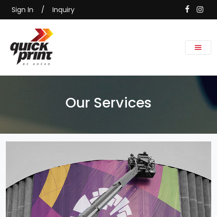
Sign In
/
Inquiry
Our Services