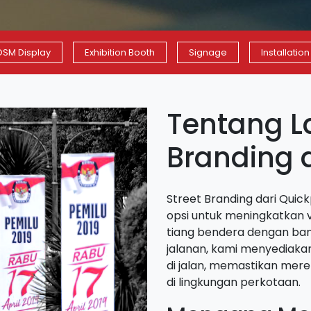
OSM Display
Exhibition Booth
Signage
Installation
Tentang L
Branding d
Street Branding dari Qui
opsi untuk meningkatkan vi
tiang bendera dengan bann
jalanan, kami menyediakan
di jalan, memastikan mer
di lingkungan perkotaan.