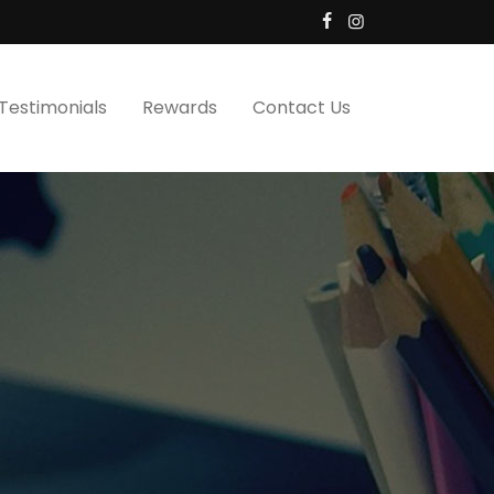
Testimonials
Rewards
Contact Us