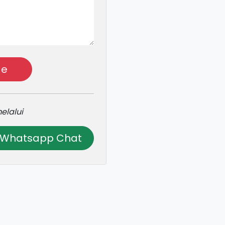
ge
elalui
Whatsapp Chat