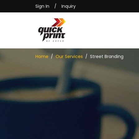
Sign In
/
Inquiry
Home
Our Services
Street Branding