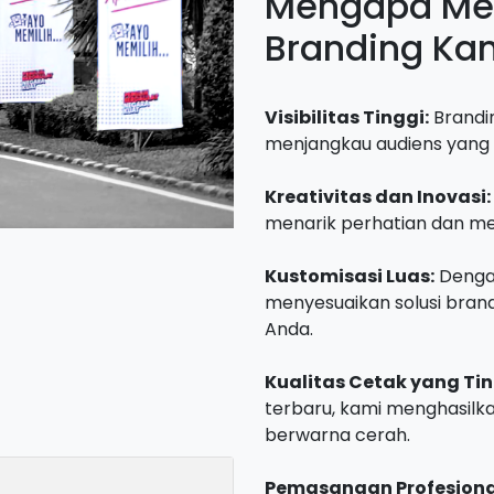
Mengapa Mem
Branding Ka
Visibilitas Tinggi:
Brandin
menjangkau audiens yang l
Kreativitas dan Inovasi:
menarik perhatian dan m
Kustomisasi Luas:
Dengan
menyesuaikan solusi brand
Anda.
Kualitas Cetak yang Tin
terbaru, kami menghasilk
berwarna cerah.
Pemasangan Profesiona