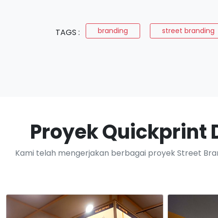
branding
street branding
TAGS :
Proyek Quickprint D
Kami telah mengerjakan berbagai proyek Street Brand