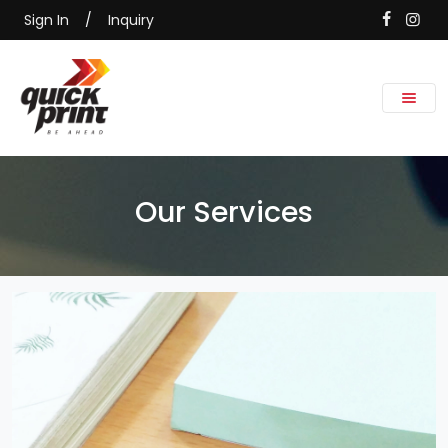
Sign In
/
Inquiry
Our Services