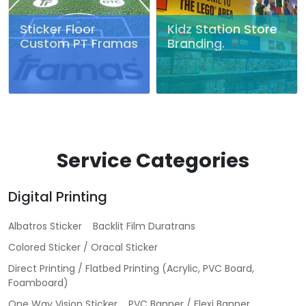
Sticker Floor
Kidz Station Store
Custom PT Framas
Branding.
Service Categories
Digital Printing
Albatros Sticker
Backlit Film Duratrans
Colored Sticker / Oracal Sticker
Direct Printing / Flatbed Printing (Acrylic, PVC Board,
Foamboard)
One Way Vision Sticker
PVC Banner / Flexi Banner