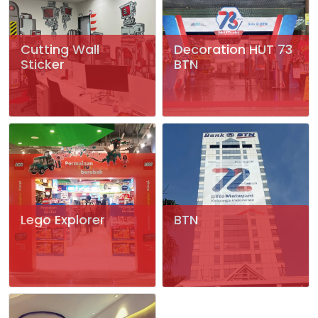
Cutting Wall
Decoration HUT 73
Sticker
BTN
Lego Explorer
BTN