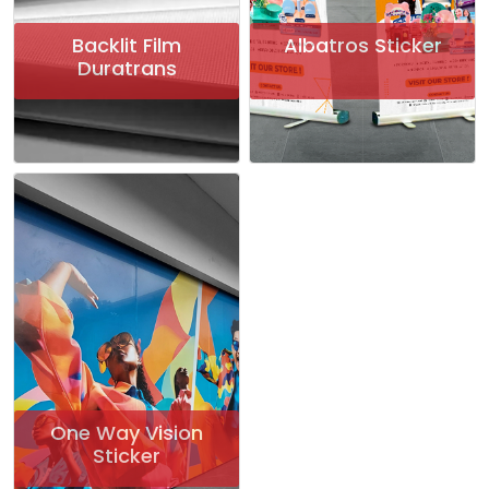
Backlit Film
Albatros Sticker
Duratrans
One Way Vision
Sticker