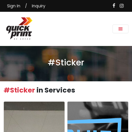
Sign In
/
Inquiry
#Sticker
#Sticker
in Services