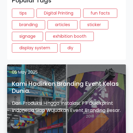
Popular Tags
tips
Digital Printing
fun facts
branding
articles
sticker
signage
exhibition booth
display system
diy
05 May 2025
Kami Hadirkan Branding Event Kelas
Dunia.
Dari Produksi Hingga Instalasi: PT Quickprint
Indonesia Siap Wujudkan Event Branding Besar.