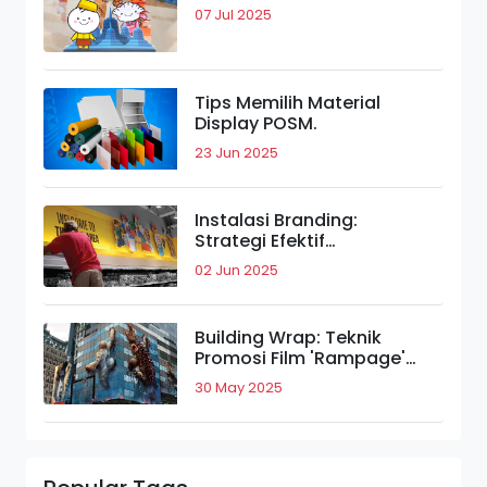
07 Jul 2025
Tips Memilih Material
Display POSM.
23 Jun 2025
Instalasi Branding:
Strategi Efektif
Meningkatkan Daya Tarik
02 Jun 2025
Merek.
Building Wrap: Teknik
Promosi Film 'Rampage'
yang Bikin Takjub.
30 May 2025