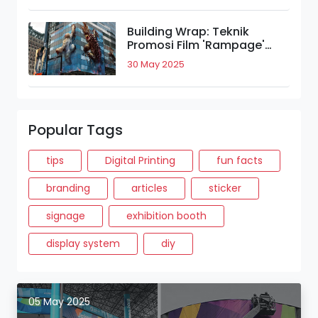
Building Wrap: Teknik
Promosi Film 'Rampage'
yang Bikin Takjub.
30 May 2025
Popular Tags
tips
Digital Printing
fun facts
branding
articles
sticker
signage
exhibition booth
display system
diy
05 May 2025